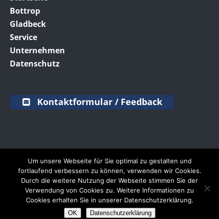
Bottrop
Gladbeck
Service
Unternehmen
Datenschutz
Kontaktformular / Feedback
Um unsere Webseite für Sie optimal zu gestalten und
fortlaufend verbessern zu können, verwenden wir Cookies.
SCHRAVEN
Truck & Trailer Service | E-Mail:
Durch die weitere Nutzung der Webseite stimmen Sie der
info@schraven.de
|
SCANIA Assistance 24h:
0261
Verwendung von Cookies zu. Weitere Informationen zu
887 8888
Cookies erhalten Sie in unserer Datenschutzerklärung.
OK
Datenschutzerklärung