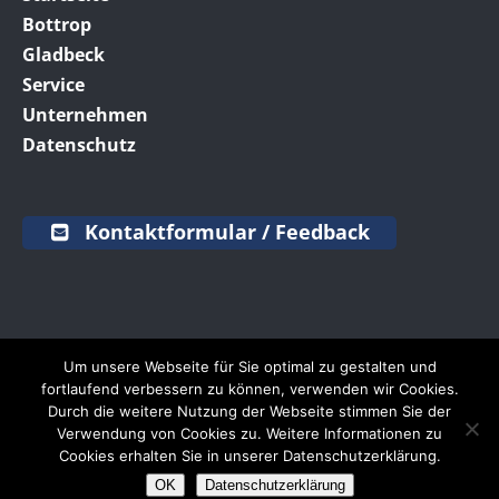
Bottrop
Gladbeck
Service
Unternehmen
Datenschutz
Kontaktformular / Feedback
Um unsere Webseite für Sie optimal zu gestalten und
fortlaufend verbessern zu können, verwenden wir Cookies.
SCHRAVEN
Truck & Trailer Service | E-Mail:
Durch die weitere Nutzung der Webseite stimmen Sie der
info@schraven.de
|
SCANIA Assistance 24h:
0261
Verwendung von Cookies zu. Weitere Informationen zu
887 8888
Cookies erhalten Sie in unserer Datenschutzerklärung.
OK
Datenschutzerklärung